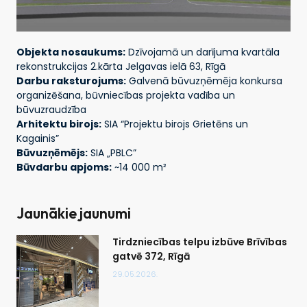
Objekta nosaukums:
Dzīvojamā un darījuma kvartāla
rekonstrukcijas 2.kārta Jelgavas ielā 63, Rīgā
Darbu raksturojums:
Galvenā būvuzņēmēja konkursa
organizēšana, būvniecības projekta vadība un
būvuzraudzība
Arhitektu birojs:
SIA “Projektu birojs Grietēns un
Kagainis”
Būvuzņēmējs:
SIA „PBLC”
Būvdarbu apjoms:
~14 000 m²
Jaunākie jaunumi
Tirdzniecības telpu izbūve Brīvības
gatvē 372, Rīgā
29.05.2026.