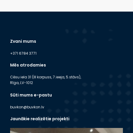
Zvani mums
+371 6784 3771
Mēs atrodamies
Cēsu iela 31 (III korpuss, 7.ieeja, 5.stāvs),
Rīga, LV-1012
Sūti mums e-pastu
buvkon@buvkon.lv
Jaunākie realizētie projekti